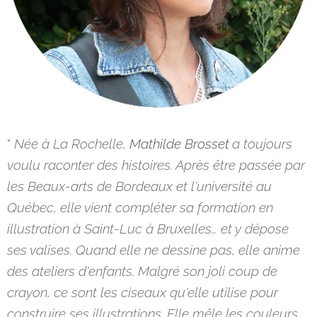
"
Née à La Rochelle,
Mathilde Brosset
a toujours
voulu raconter des histoires. Après être passée par
les Beaux-arts de Bordeaux et l'université au
Québec, elle vient compléter sa formation en
illustration à Saint-Luc à Bruxelles… et y dépose
ses valises. Quand elle ne dessine pas, elle anime
des ateliers d'enfants. Malgré son joli coup de
crayon, ce sont les ciseaux qu'elle utilise pour
construire ses illustrations. Elle mêle les couleurs