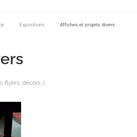
os
Expositions
Affiches et projets divers
vers
 flyers, décors...)