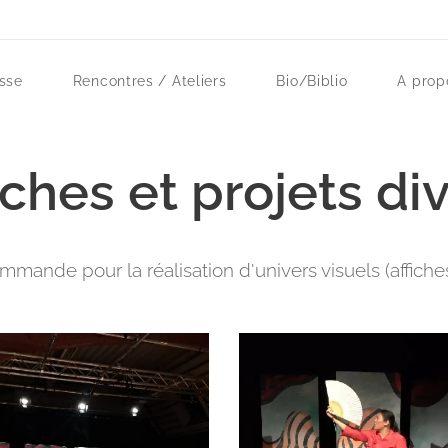
sse
Rencontres / Ateliers
Bio/Biblio
A prop
iches et projets di
ommande pour la réalisation d'univers visuels (affiches,