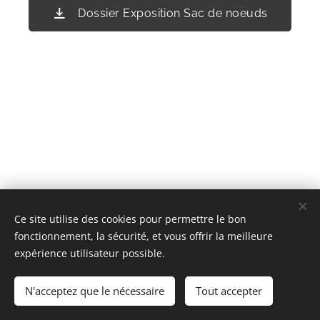
Dossier Exposition Sac de noeuds
Ce site utilise des cookies pour permettre le bon
fonctionnement, la sécurité, et vous offrir la meilleure
expérience utilisateur possible.
© 2023 Tous droits réservés
N'acceptez que le nécessaire
Optimisé par
Webnode
Tout accepter
Cookies